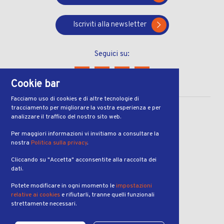
Iscriviti alla newsletter
Seguici su:
Cookie bar
Facciamo uso di cookies e di altre tecnologie di
tracciamento per migliorare la vostra esperienza e per
CONTATTI
analizzare il traffico del nostro sito web.
Via Ferruccio Pelli 13
Per maggiori informazioni vi invitiamo a consultare la
nostra
Politica sulla privacy
.
6900, Lugano
Cliccando su "Accetta" acconsentite alla raccolta dei
ORARI
dati.
dal lunedì al venerdì
Potete modificare in ogni momento le
impostazioni
dalle 7:00 alle 19:00
relative ai cookies
e rifiutarli, tranne quelli funzionali
strettamente necessari.
PRENOTAZIONI