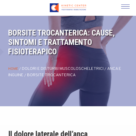
BORSITE TROCANTERICA: CAUSE,
SINTOMI E TRATTAMENTO
FISIOTERAPICO
DOLORI E DISTURBI MUSCOLOSCHELETRICI
ANCA E
HOME
/
/
INGUINE
BORSITE TROCANTERICA
/
Il dolore laterale dell’anca