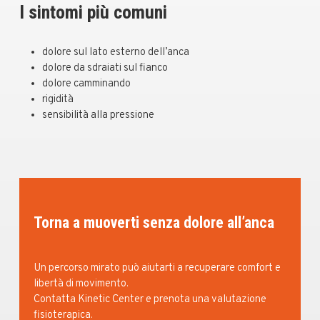
I sintomi più comuni
dolore sul lato esterno dell’anca
dolore da sdraiati sul fianco
dolore camminando
rigidità
sensibilità alla pressione
Torna a muoverti senza dolore all’anca
Un percorso mirato può aiutarti a recuperare comfort e
libertà di movimento.
Contatta Kinetic Center e prenota una valutazione
fisioterapica.