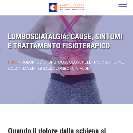
LOMBOSCIATALGIA: CAUSE, SINTOMI
E TRATTAMENTO FISIOTERAPICO
DOLORI E DISTURBI MUSCOLOSCHELETRICI
SCHIENA E
HOME
/
/
COLONNA VERTEBRALE
LOMBOSCIATALGIA
/
Quando il dolore dalla schiena si