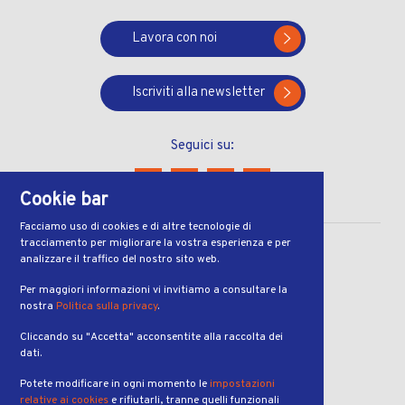
Lavora con noi
Iscriviti alla newsletter
Seguici su:
Cookie bar
Facciamo uso di cookies e di altre tecnologie di
tracciamento per migliorare la vostra esperienza e per
CONTATTI
analizzare il traffico del nostro sito web.
Via Ferruccio Pelli 13
Per maggiori informazioni vi invitiamo a consultare la
nostra
Politica sulla privacy
.
6900, Lugano
Cliccando su "Accetta" acconsentite alla raccolta dei
ORARI
dati.
dal lunedì al venerdì
Potete modificare in ogni momento le
impostazioni
dalle 7:00 alle 19:00
relative ai cookies
e rifiutarli, tranne quelli funzionali