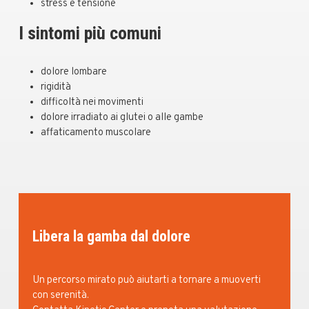
stress e tensione
I sintomi più comuni
dolore lombare
rigidità
difficoltà nei movimenti
dolore irradiato ai glutei o alle gambe
affaticamento muscolare
Libera la gamba dal dolore
Un percorso mirato può aiutarti a tornare a muoverti
con serenità.