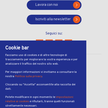
Lavora con noi
Iscriviti alla newsletter
Seguici su:
Cookie bar
Facciamo uso di cookies e di altre tecnologie di
tracciamento per migliorare la vostra esperienza e per
CONTATTI
analizzare il traffico del nostro sito web.
Via Ferruccio Pelli 13
Per maggiori informazioni vi invitiamo a consultare la
nostra
Politica sulla privacy
.
6900, Lugano
Cliccando su "Accetta" acconsentite alla raccolta dei
ORARI
dati.
dal lunedì al venerdì
Potete modificare in ogni momento le
impostazioni
dalle 7:00 alle 19:00
relative ai cookies
e rifiutarli, tranne quelli funzionali
strettamente necessari.