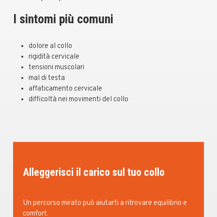
I sintomi più comuni
dolore al collo
rigidità cervicale
tensioni muscolari
mal di testa
affaticamento cervicale
difficoltà nei movimenti del collo
Alleggerisci il carico sul tuo collo
Un percorso mirato può aiutarti a ritrovare equilibrio e
comfort.