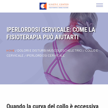
IPERLORDOSI CERVICALE: COME LA
FISIOTERAPIA PUÒ AIUTARTI
DOLORI E DISTURBI MUSCOLOSCHELETRICI
COLLO E
HOME
/
/
CERVICALE
IPERLORDOSI CERVICALE
/
Quando la curva del collo è eccessiva