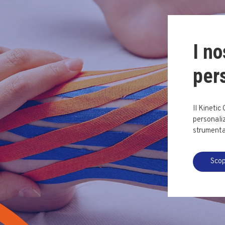
I no
per
Il Kinetic
personaliz
strumental
Scop