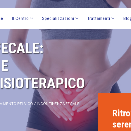
me
Il Centro
Specializzazioni
Trattamenti
Blo
ECALE:
 E
ISIOTERAPICO
VIMENTO PELVICO
/
INCONTINENZA FECALE
Ritro
sere