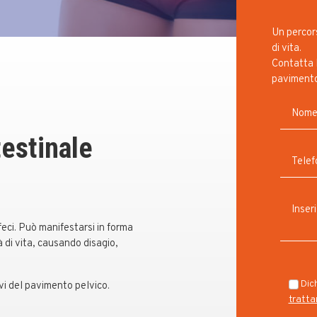
Un percors
di vita.
Contatta 
pavimento
testinale
feci. Può manifestarsi in forma
à di vita, causando disagio,
Dich
vi del pavimento pelvico.
tratta