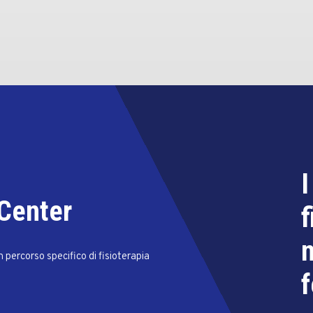
I
 Center
f
n
 percorso specifico di fisioterapia
f