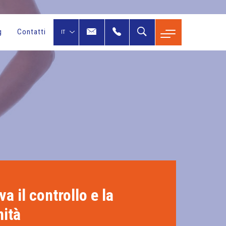
g
Contatti
va il controllo e la
nità