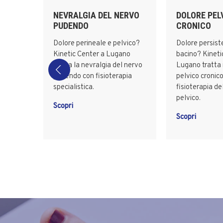
E
NEVRALGIA DEL NERVO
DOLORE PEL
PUDENDO
CRONICO
etic
Dolore perineale e pelvico?
Dolore persist
 il
Kinetic Center a Lugano
bacino? Kineti
tratta la nevralgia del nervo
Lugano tratta i
mento
pudendo con fisioterapia
pelvico cronic
specialistica.
fisioterapia d
pelvico.
Scopri
Scopri