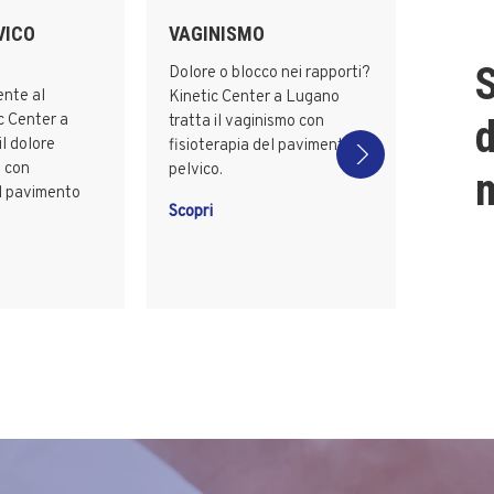
VICO
VAGINISMO
S
Dolore o blocco nei rapporti?
ente al
Kinetic Center a Lugano
c Center a
tratta il vaginismo con
d
l dolore
fisioterapia del pavimento
o con
pelvico.
m
el pavimento
Scopri