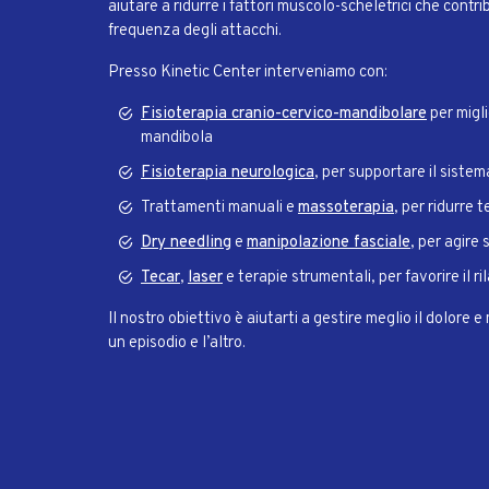
aiutare a ridurre i fattori muscolo-scheletrici che contri
frequenza degli attacchi.
Presso Kinetic Center interveniamo con:
Fisioterapia cranio-cervico-mandibolare
per migli
mandibola
Fisioterapia neurologica
, per supportare il sistem
Trattamenti manuali e
massoterapia
, per ridurre 
Dry needling
e
manipolazione fasciale
, per agire 
Tecar
,
laser
e terapie strumentali, per favorire il r
Il nostro obiettivo è aiutarti a gestire meglio il dolore e 
un episodio e l’altro.