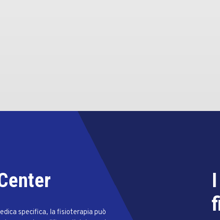
 Center
I
f
dica specifica, la fisioterapia può