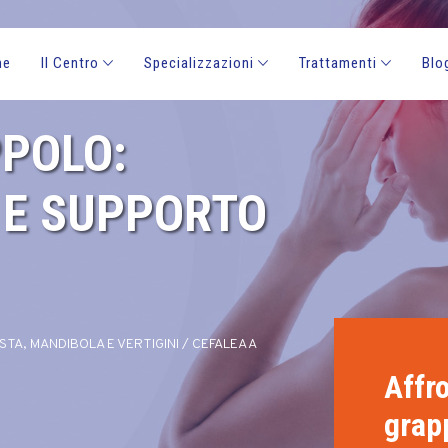
me
Il Centro
Specializzazioni
Trattamenti
Blo
PPOLO:
 E SUPPORTO
STA, MANDIBOLA E VERTIGINI
/
CEFALEA A
Affro
grap