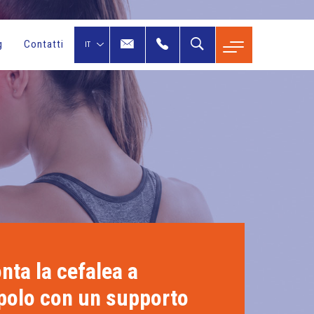
g
Contatti
nta la cefalea a
polo con un supporto