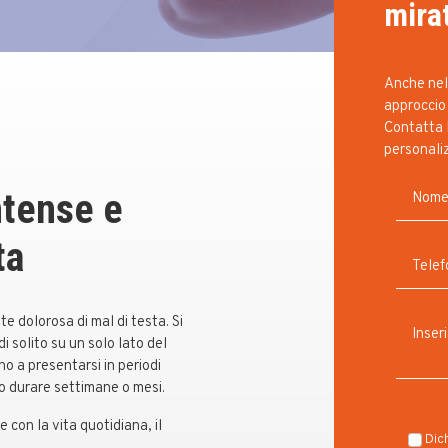
mira
Anche nell
approccio 
Contatta 
personali
ntense e
ta
 dolorosa di mal di testa. Si
i solito su un solo lato del
no a presentarsi in periodi
o durare settimane o mesi.
 con la vita quotidiana, il
Dich