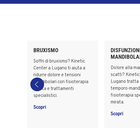
BRUXISMO
DISFUNZION
MANDIBOLA
va? A
Soffri di bruxismo? Kinetic
Dolore alla ma
 ti
Center a Lugano ti aiuta a
scatti? Kineti
e
ridurre dolore e tensioni
Lugano tratta 
pia
mandibolari con fisioterapia
temporo-mandi
mirata e trattamenti
fisioterapia sp
specialistici.
mirata.
Scopri
Scopri