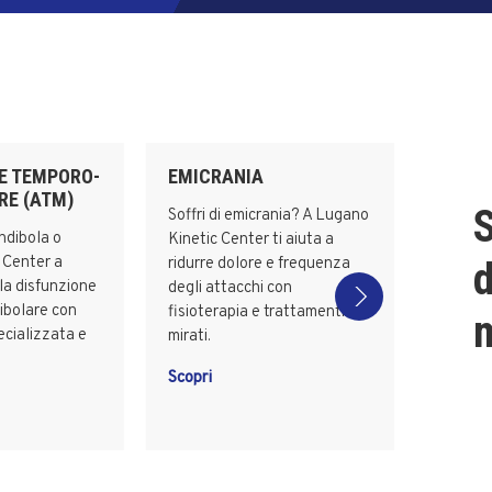
E TEMPORO-
EMICRANIA
RE (ATM)
S
Soffri di emicrania? A Lugano
ndibola o
Kinetic Center ti aiuta a
c Center a
ridurre dolore e frequenza
d
la disfunzione
degli attacchi con
bolare con
fisioterapia e trattamenti
m
ecializzata e
mirati.
Scopri