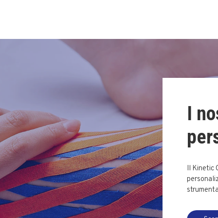
I no
per
Il Kinetic
personaliz
strumental