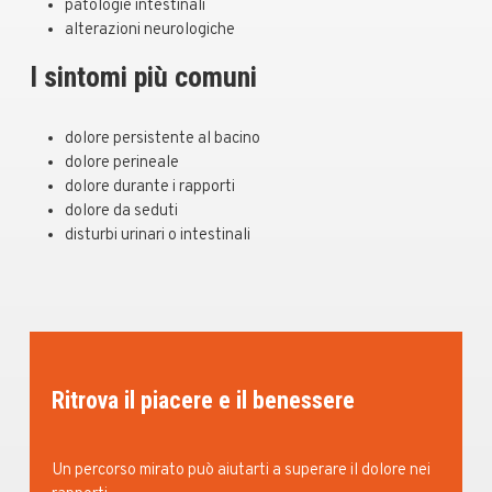
patologie intestinali
alterazioni neurologiche
I sintomi più comuni
dolore persistente al bacino
dolore perineale
dolore durante i rapporti
dolore da seduti
disturbi urinari o intestinali
Ritrova il piacere e il benessere
Un percorso mirato può aiutarti a superare il dolore nei