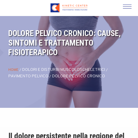
DOLORE PELVICO CRONICO: CAUSE,
SINTOMI E TRATTAMENTO
FISIOTERAPICO
DOLORI E DISTURBI MUSCOLOSCHELETRICI
HOME
/
/
PAVIMENTO PELVICO
DOLORE PELVICO CRONICO
/
Il dolore persistente nella regione del