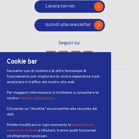
Lavora con noi
Iscriviti alla newsletter
Seguici su:
Cookie bar
Facciamo uso di cookies e di altre tecnologie di
tracciamento per migliorare la vostra esperienza e per
CONTATTI
analizzare il traffico del nostro sito web.
Via Ferruccio Pelli 13
Per maggiori informazioni vi invitiamo a consultare la
nostra
Politica sulla privacy
.
6900, Lugano
Cliccando su "Accetta" acconsentite alla raccolta dei
ORARI
dati.
dal lunedì al venerdì
Potete modificare in ogni momento le
impostazioni
dalle 7:00 alle 19:00
relative ai cookies
e rifiutarli, tranne quelli funzionali
strettamente necessari.