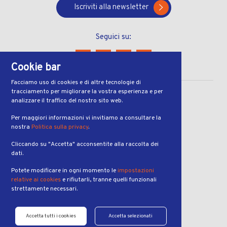
Iscriviti alla newsletter
Seguici su:
Cookie bar
Facciamo uso di cookies e di altre tecnologie di
tracciamento per migliorare la vostra esperienza e per
CONTATTI
analizzare il traffico del nostro sito web.
Via Ferruccio Pelli 13
Per maggiori informazioni vi invitiamo a consultare la
nostra
Politica sulla privacy
.
6900, Lugano
Cliccando su "Accetta" acconsentite alla raccolta dei
ORARI
dati.
dal lunedì al venerdì
Potete modificare in ogni momento le
impostazioni
dalle 7:00 alle 19:00
relative ai cookies
e rifiutarli, tranne quelli funzionali
strettamente necessari.
PRENOTAZIONI
Telefono:
Accetta tutti i cookies
Accetta selezionati
+41 91 921 41 88