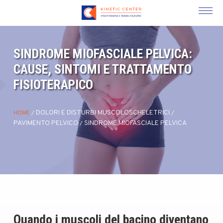
SINDROME MIOFASCIALE PELVICA:
CAUSE, SINTOMI E TRATTAMENTO
FISIOTERAPICO
DOLORI E DISTURBI MUSCOLOSCHELETRICI
HOME
/
/
PAVIMENTO PELVICO
SINDROME MIOFASCIALE PELVICA
/
Quando i muscoli del bacino diventano