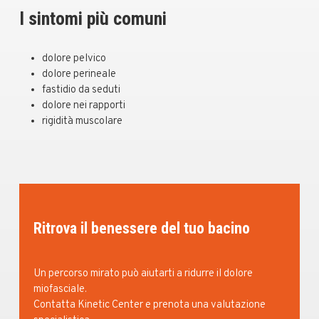
I sintomi più comuni
dolore pelvico
dolore perineale
fastidio da seduti
dolore nei rapporti
rigidità muscolare
Ritrova il benessere del tuo bacino
Un percorso mirato può aiutarti a ridurre il dolore
miofasciale.
Contatta Kinetic Center e prenota una valutazione