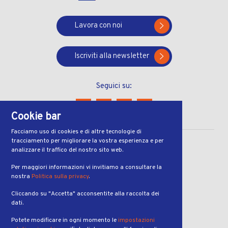
Lavora con noi
Iscriviti alla newsletter
Seguici su:
Cookie bar
Facciamo uso di cookies e di altre tecnologie di
tracciamento per migliorare la vostra esperienza e per
CONTATTI
analizzare il traffico del nostro sito web.
Via Ferruccio Pelli 13
Per maggiori informazioni vi invitiamo a consultare la
nostra
Politica sulla privacy
.
6900, Lugano
Cliccando su "Accetta" acconsentite alla raccolta dei
ORARI
dati.
dal lunedì al venerdì
Potete modificare in ogni momento le
impostazioni
dalle 7:00 alle 19:00