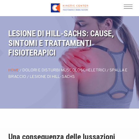
LESIONE DI HILL-SACHS: CAUSE,
SINTOMI E TRATTAMENTI
FISIOTERAPICI
DOLORI E DISTURBI MUSCOLOSCHELETRICI
SPALLA E
HOME
/
/
BRACCIO
LESIONE DI HILL-SACHS
/
Una conseguenza delle lussazioni