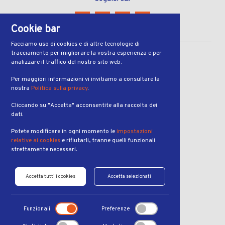
Cookie bar
Facciamo uso di cookies e di altre tecnologie di
tracciamento per migliorare la vostra esperienza e per
CONTATTI
analizzare il traffico del nostro sito web.
Via Ferruccio Pelli 13
Per maggiori informazioni vi invitiamo a consultare la
nostra
Politica sulla privacy
.
6900, Lugano
Cliccando su "Accetta" acconsentite alla raccolta dei
ORARI
dati.
dal lunedì al venerdì
Potete modificare in ogni momento le
impostazioni
dalle 7:00 alle 19:00
relative ai cookies
e rifiutarli, tranne quelli funzionali
strettamente necessari.
PRENOTAZIONI
Telefono:
Accetta tutti i cookies
Accetta selezionati
+41 91 921 41 88
Email:
Funzionali
Preferenze
info@kinetic-center.ch
WhatsApp: