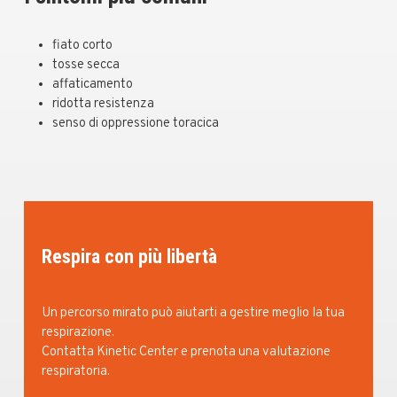
fiato corto
tosse secca
affaticamento
ridotta resistenza
senso di oppressione toracica
Respira con più libertà
Un percorso mirato può aiutarti a gestire meglio la tua
respirazione.
Contatta Kinetic Center e prenota una valutazione
respiratoria.