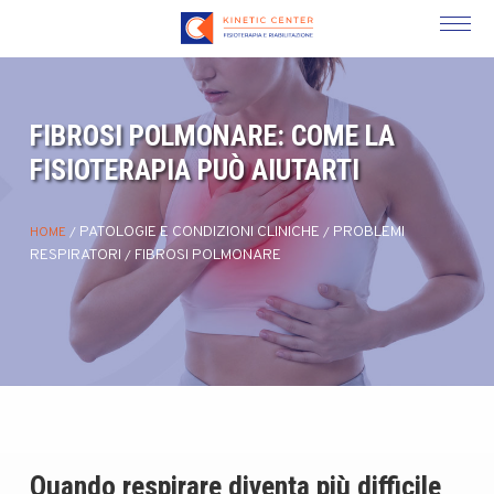
FIBROSI POLMONARE: COME LA
FISIOTERAPIA PUÒ AIUTARTI
PATOLOGIE E CONDIZIONI CLINICHE
PROBLEMI
HOME
/
/
RESPIRATORI
FIBROSI POLMONARE
/
Quando respirare diventa più difficile