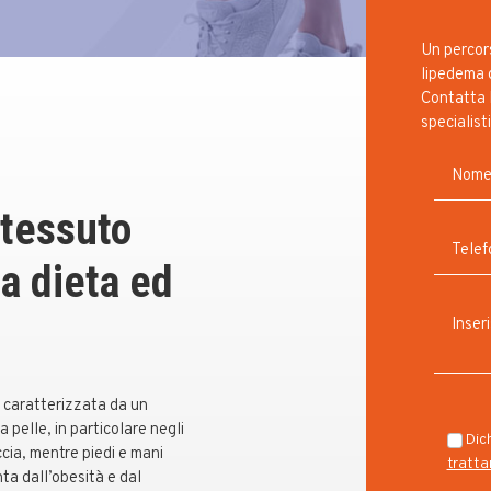
Un percors
lipedema g
Contatta 
specialisti
 tessuto
a dieta ed
o caratterizzata da un
pelle, in particolare negli
Dich
ccia, mentre piedi e mani
tratta
ta dall’obesità e dal