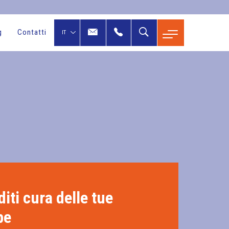
g
Contatti
iti cura delle tue
be