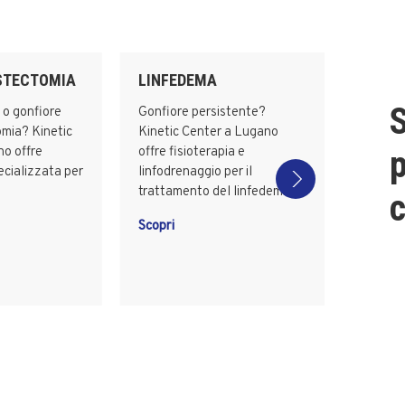
ASTECTOMIA
LINFEDEMA
S
à o gonfiore
Gonfiore persistente?
mia? Kinetic
Kinetic Center a Lugano
o offre
offre fisioterapia e
p
ecializzata per
linfodrenaggio per il
trattamento del linfedema.
c
Scopri