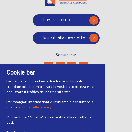
Lavora con noi
Iscriviti alla newsletter
Seguici su:
Cookie bar
Facciamo uso di cookies e di altre tecnologie di
tracciamento per migliorare la vostra esperienza e per
CONTATTI
analizzare il traffico del nostro sito web.
Via Ferruccio Pelli 13
Per maggiori informazioni vi invitiamo a consultare la
nostra
Politica sulla privacy
.
6900, Lugano
Cliccando su "Accetta" acconsentite alla raccolta dei
ORARI
dati.
dal lunedì al venerdì