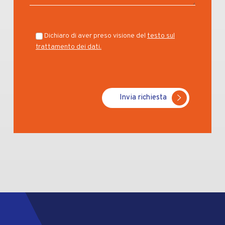
Dichiaro di aver preso visione del
testo sul
trattamento dei dati.
Invia richiesta