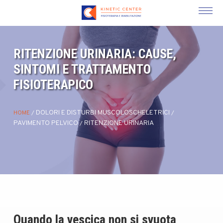
RITENZIONE URINARIA: CAUSE,
SINTOMI E TRATTAMENTO
FISIOTERAPICO
DOLORI E DISTURBI MUSCOLOSCHELETRICI
HOME
/
/
PAVIMENTO PELVICO
RITENZIONE URINARIA
/
Quando la vescica non si svuota