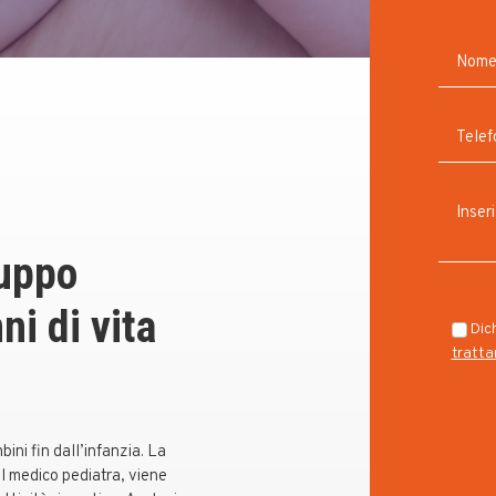
luppo
ni di vita
Dich
tratta
ini fin dall’infanzia. La
il medico pediatra, viene