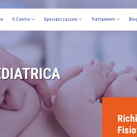
me
Il Centro
Specializzazioni
Trattamenti
Blo
EDIATRICA
Richi
Fisio