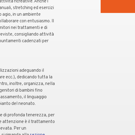
tività ricreative. Anche i
nuali, stretching ed esercizi
ro agio, in un ambiente
 collaborare con entusiasmo. Il
itori nei trattamenti e di
reviste, consigliando attività
puntamenti cadenzati per
alizzazioni adeguando il
re ecc.), dedicando tutta la
ntro, inoltre, organizza, nella
genitori di bambini fino
ilassamento, il linguaggio
 pianto del neonato.
 e di profonda tenerezza, per
nde attenzione è il trattamento
elevata. Per un