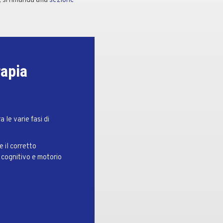
 si rimanda alla
sezione
rapia
 le varie fasi di
e il corretto
 cognitivo e motorio