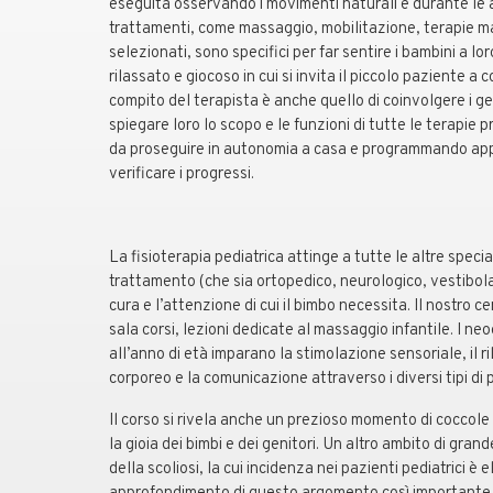
eseguita osservando i movimenti naturali e durante le at
trattamenti, come massaggio, mobilitazione, terapie ma
selezionati, sono specifici per far sentire i bambini a lo
rilassato e giocoso in cui si invita il piccolo paziente a
compito del terapista è anche quello di coinvolgere i gen
spiegare loro lo scopo e le funzioni di tutte le terapie p
da proseguire in autonomia a casa e programmando ap
verificare i progressi.
La fisioterapia pediatrica attinge a tutte le altre speci
trattamento (che sia ortopedico, neurologico, vestibola
cura e l’attenzione di cui il bimbo necessita. Il nostro ce
sala corsi, lezioni dedicate al massaggio infantile. I neo
all’anno di età imparano la stimolazione sensoriale, il r
corporeo e la comunicazione attraverso i diversi tipi di
Il corso si rivela anche un prezioso momento di coccole
la gioia dei bimbi e dei genitori. Un altro ambito di gra
della scoliosi, la cui incidenza nei pazienti pediatrici è 