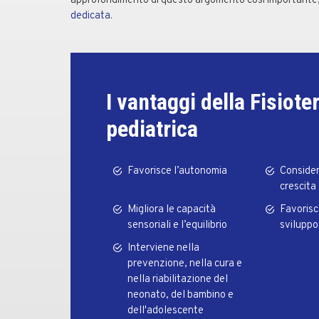
approfondimento di questo argomento così importante,
dedicata
.
I vantaggi della Fisiote
pediatrica
Favorisce l’autonomia
Considera
crescita
Migliora le capacità
Favorisc
sensoriali e l’equilibrio
sviluppo
Interviene nella
prevenzione, nella cura e
nella riabilitazione del
neonato, del bambino e
dell'adolescente