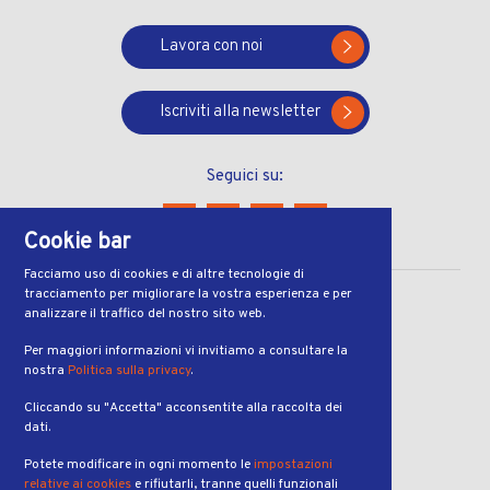
Lavora con noi
Iscriviti alla newsletter
Seguici su:
Cookie bar
Facciamo uso di cookies e di altre tecnologie di
tracciamento per migliorare la vostra esperienza e per
CONTATTI
analizzare il traffico del nostro sito web.
Via Ferruccio Pelli 13
Per maggiori informazioni vi invitiamo a consultare la
nostra
Politica sulla privacy
.
6900, Lugano
Cliccando su "Accetta" acconsentite alla raccolta dei
ORARI
dati.
dal lunedì al venerdì
Potete modificare in ogni momento le
impostazioni
dalle 7:00 alle 19:00
relative ai cookies
e rifiutarli, tranne quelli funzionali