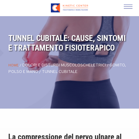
TUNNEL CUBITALE: CAUSE, SINTOMI
E TRATTAMENTO FISIOTERAPICO
DOLORI E DISTURBI MUSCOLOSCHELETRICI
GOMITO,
HOME
/
/
POLSO E MANO
TUNNEL CUBITALE
/
La compressione del nervo ulnare al