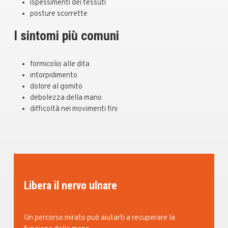
ispessimenti dei tessuti
posture scorrette
I sintomi più comuni
formicolio alle dita
intorpidimento
dolore al gomito
debolezza della mano
difficoltà nei movimenti fini
Libera il nervo ulnare
Un percorso mirato può aiutarti a recuperare la