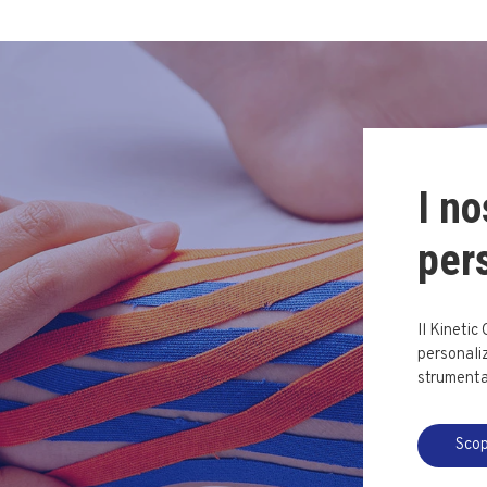
I no
per
Il Kinetic
personaliz
strumental
Scop