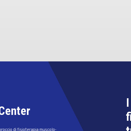
I
 Center
f
t
proccio di fisioterapia muscolo-