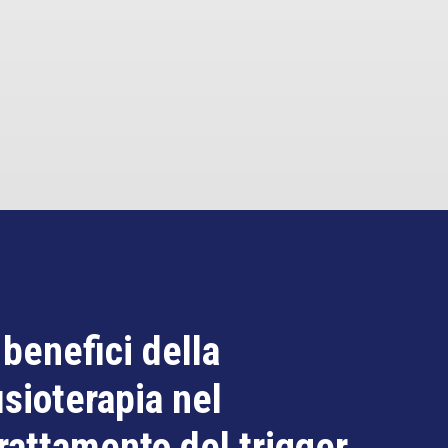
 benefici della
isioterapia nel
rattamento del trigger