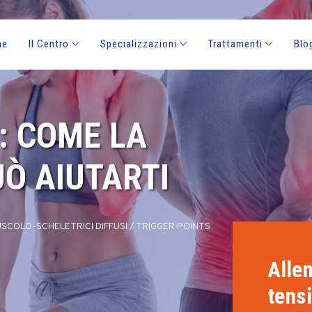
me
Il Centro
Specializzazioni
Trattamenti
Blo
: COME LA
UÒ AIUTARTI
SCOLO-SCHELETRICI DIFFUSI
/
TRIGGER POINTS
Allen
tens