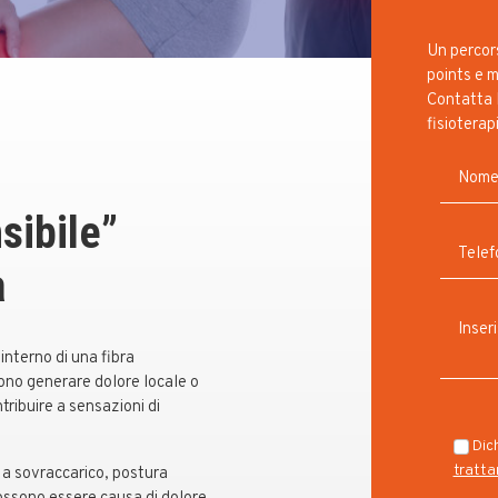
Un percors
points e m
Contatta 
fisioterap
sibile”
à
’interno di una fibra
ono generare dolore locale o
tribuire a sensazioni di
Dich
tratta
a a sovraccarico, postura