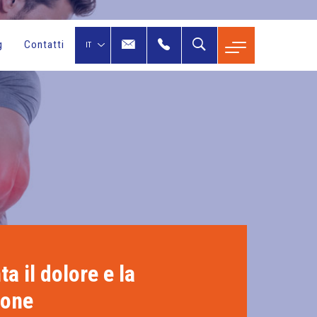
g
Contatti
ta il dolore e la
ione