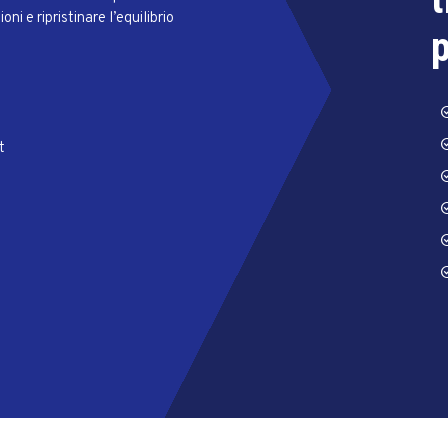
ni e ripristinare l’equilibrio
p
t