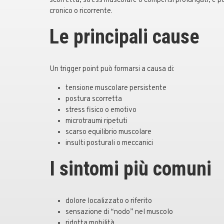
scorretta, stress muscolare o compensi prolungati, e p
cronico o ricorrente.
Le principali cause
Un trigger point può formarsi a causa di:
tensione muscolare persistente
postura scorretta
stress fisico o emotivo
microtraumi ripetuti
scarso equilibrio muscolare
insulti posturali o meccanici
I sintomi più comuni
dolore localizzato o riferito
sensazione di “nodo” nel muscolo
ridotta mobilità