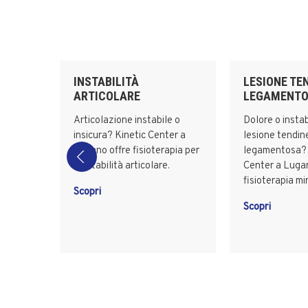
INSTABILITÀ
LESIONE TE
ARTICOLARE
LEGAMENT
ssa
Articolazione instabile o
Dolore o instab
enter a
insicura? Kinetic Center a
lesione tendin
pia per
Lugano offre fisioterapia per
legamentosa? 
l’instabilità articolare.
Center a Lugan
fisioterapia mi
Scopri
Scopri