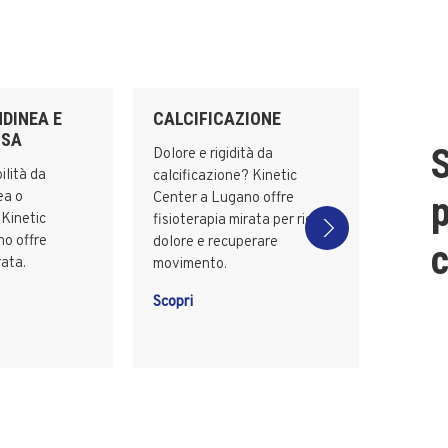
NDINEA E
CALCIFICAZIONE
OSA
S
Dolore e rigidità da
ilità da
calcificazione? Kinetic
ea o
Center a Lugano offre
p
Kinetic
fisioterapia mirata per ridurre
o offre
dolore e recuperare
c
rata.
movimento.
Scopri