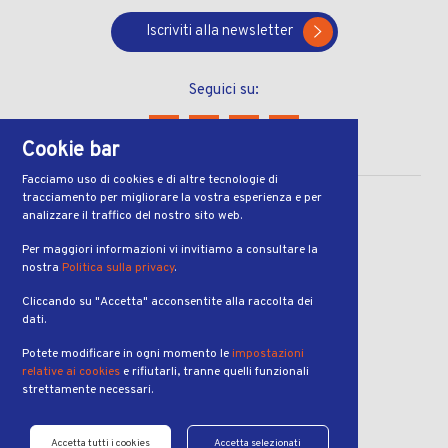
Iscriviti alla newsletter
Seguici su:
Cookie bar
Facciamo uso di cookies e di altre tecnologie di
tracciamento per migliorare la vostra esperienza e per
CONTATTI
analizzare il traffico del nostro sito web.
Via Ferruccio Pelli 13
Per maggiori informazioni vi invitiamo a consultare la
nostra
Politica sulla privacy
.
6900, Lugano
Cliccando su "Accetta" acconsentite alla raccolta dei
ORARI
dati.
dal lunedì al venerdì
Potete modificare in ogni momento le
impostazioni
dalle 7:00 alle 19:00
relative ai cookies
e rifiutarli, tranne quelli funzionali
strettamente necessari.
PRENOTAZIONI
Telefono:
Accetta tutti i cookies
Accetta selezionati