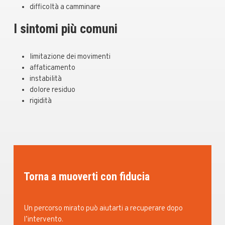
difficoltà a camminare
I sintomi più comuni
limitazione dei movimenti
affaticamento
instabilità
dolore residuo
rigidità
Torna a muoverti con fiducia
Un percorso mirato può aiutarti a recuperare dopo
l’intervento.