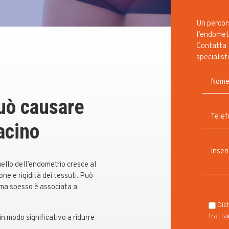
Un percors
l’endometr
Contatta 
specialisti
uò causare
bacino
uello dell’endometrio cresce al
ne e rigidità dei tessuti. Può
 ma spesso è associata a
Dich
tratta
in modo significativo a ridurre