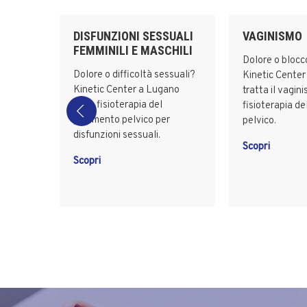
IVA
DISFUNZIONI SESSUALI
VAGINISMO
FEMMINILI E MASCHILI
equenza
Dolore o blocc
Dolore o difficoltà sessuali?
er a
Kinetic Cente
Kinetic Center a Lugano
pia del
tratta il vagin
offre fisioterapia del
r
fisioterapia d
pavimento pelvico per
pelvico.
disfunzioni sessuali.
Scopri
Scopri