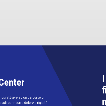
I
 Center
f
osi attraverso un percorso di
n
uti per ridurre dolore e rigidità.