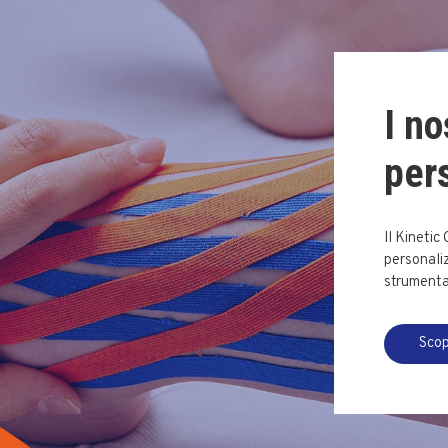
I no
per
Il Kinetic
personaliz
strumental
Scop