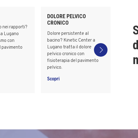
DOLORE PELVICO
CRONICO
S
o nei rapporti?
Dolore persistente al
r a Lugano
bacino? Kinetic Center a
ismo con
d
Lugano tratta il dolore
el pavimento
pelvico cronico con
m
fisioterapia del pavimento
pelvico.
Scopri