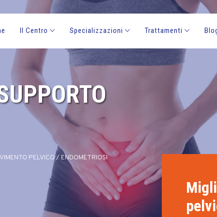
me
Il Centro
Specializzazioni
Trattamenti
Blo
 SUPPORTO
VIMENTO PELVICO
/
ENDOMETRIOSI
Migli
pelv