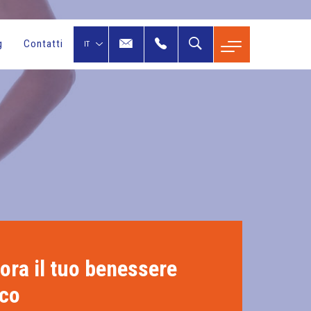
g
Contatti
ora il tuo benessere
ico