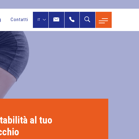
g
Contatti
tabilità al tuo
cchio