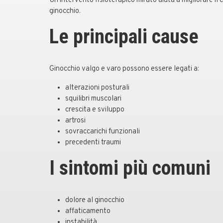
Un intervento fisioterapico mirato aiuta a migliorare il c
ginocchio.
Le principali cause
Ginocchio valgo e varo possono essere legati a:
alterazioni posturali
squilibri muscolari
crescita e sviluppo
artrosi
sovraccarichi funzionali
precedenti traumi
I sintomi più comuni
dolore al ginocchio
affaticamento
instabilità