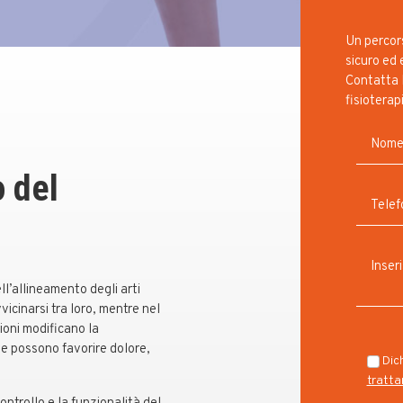
Un percors
sicuro ed 
Contatta 
fisioterap
 del
ll’allineamento degli arti
vicinarsi tra loro, mentre nel
ioni modificano la
o e possono favorire dolore,
Dich
tratta