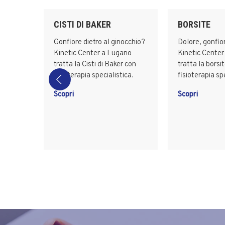
L
CISTI DI BAKER
BORSITE
i
Gonfiore dietro al ginocchio?
Dolore, gonfior
hio?
Kinetic Center a Lugano
Kinetic Cente
ano
tratta la Cisti di Baker con
tratta la borsi
fisioterapia specialistica.
fisioterapia spe
M e
Scopri
Scopri