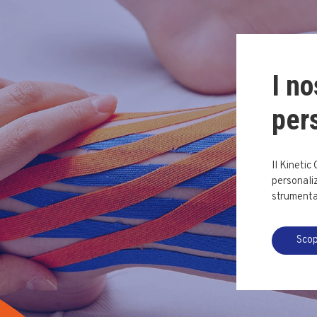
I no
per
Il Kinetic
personaliz
strumental
Scop