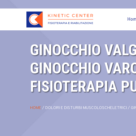
Ho
GINOCCHIO VALG
GINOCCHIO VARO
FISIOTERAPIA P
HOME
/
DOLORI E DISTURBI MUSCOLOSCHELETRICI
/
GI