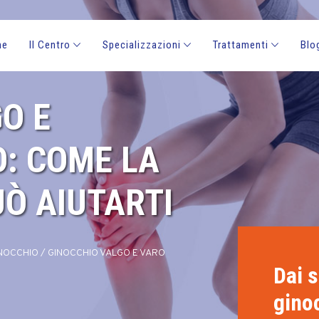
me
Il Centro
Specializzazioni
Trattamenti
Blo
O E
: COME LA
UÒ AIUTARTI
NOCCHIO
/
GINOCCHIO VALGO E VARO
Dai s
gino