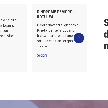
SINDROME FEMORO-
ROTULEA
S
e o rigidità?
Dolore davanti al ginocchio?
r a Lugano
Kinetic Center a Lugano
te con
d
tratta la sindrome femoro-
cialistica.
rotulea con fisioterapia
m
mirata.
Scopri