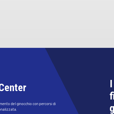
I
 Center
f
amento del ginocchio con percorsi di
g
onalizzata.