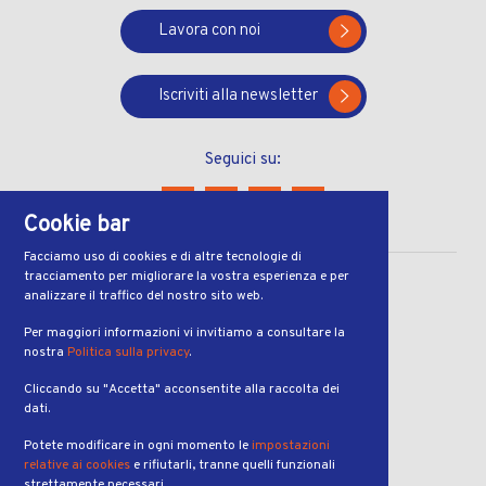
Lavora con noi
Iscriviti alla newsletter
Seguici su:
Cookie bar
Facciamo uso di cookies e di altre tecnologie di
tracciamento per migliorare la vostra esperienza e per
CONTATTI
analizzare il traffico del nostro sito web.
Via Ferruccio Pelli 13
Per maggiori informazioni vi invitiamo a consultare la
nostra
Politica sulla privacy
.
6900, Lugano
Cliccando su "Accetta" acconsentite alla raccolta dei
ORARI
dati.
dal lunedì al venerdì
Potete modificare in ogni momento le
impostazioni
dalle 7:00 alle 19:00
relative ai cookies
e rifiutarli, tranne quelli funzionali
strettamente necessari.