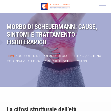
MORBO DI SCHEUERMANN: CAUSE,
SINTOMI E TRATTAMENTO
FISIOTERAPICO
DOLORI E DISTURBI MUSCOLOSCHELETRICI
SCHIENA E
HOME
/
/
COLONNA VERTEBRALE
MORBO DI SCHEUERMANN
/
La cifosi strutturale dell’età