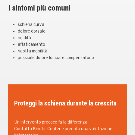
I sintomi più comuni
schiena curva
dolore dorsale
rigidità
affaticamento
ridotta mobilità
possibile dolore lombare compensatorio
Proteggi la schiena durante la crescita
Un intervento precoce fa la differenza.
Contatta Kinetic Center e prenota una valutazione