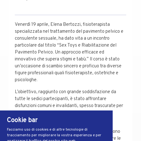
Venerdì 19 aprile, Elena Bertozzi, fisioterapista
specializzata nel trattamento del pavimento pelvico e
consulente sessuale, ha dato vita a un incontro
particolare dal titolo “Sex Toys e Riabilitazione del
Pavimento Pelvico. Un approccio efficace ed
innovativo che supera stigmi e tabù.” Il corso è stato
un’occasione di scambio sincero e proficuo tra diverse
figure professionali quali fisioterapiste, ostetriche e
psicologhe.
L’obiettivo, raggiunto con grande soddisfazione da
tutte le sedici partecipanti, è stato affrontare
disfunzioni comuni e invalidanti, spesso trascurate per
pudore o mancanza di informazioni.
Cookie bar
L’uso di sex toys è efficace nell’affrontare le
Facciamo uso di cookies e di altre tecnologie di
disfunzioni dovute ad aumento/diminuzione del tono
tracciamento per migliorare la vostra esperienza e per
della muscolatura del pavimento pelvico, superare le