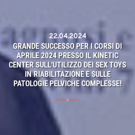
22.04.2024
GRANDE SUCCESSO PER I CORSI DI
APRILE 2024 PRESSO IL KINETIC
CENTER SULL'UTILIZZO DEI SEX TOYS
IN RIABILITAZIONE E SULLE
PATOLOGIE PELVICHE COMPLESSE!
HOME
/
BLOG