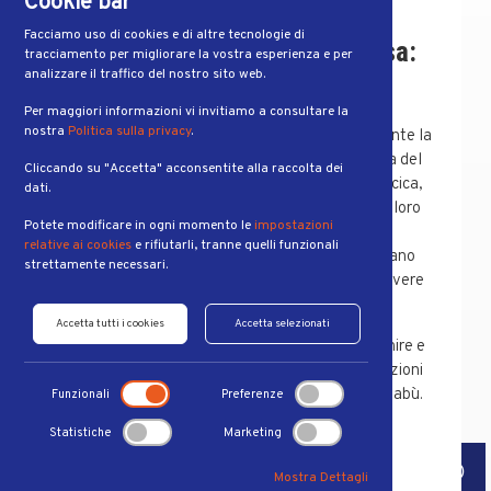
Cookie bar
Facciamo uso di cookies e di altre tecnologie di
Pavimento pelvico e menopausa:
tracciamento per migliorare la vostra esperienza e per
analizzare il traffico del nostro sito web.
cosa succede?
Per maggiori informazioni vi invitiamo a consultare la
nostra
Politica sulla privacy
.
Tra i numerosi cambiamenti che si verificano durante la
menopausa, quelli che incidono sulla muscolatura del
Cliccando su "Accetta" acconsentite alla raccolta dei
pavimento pelvico
, la struttura che sostiene vescica,
dati.
uretra, vagina e retto, possono compromettere il loro
Potete modificare in ogni momento le
impostazioni
corretto funzionamento. Questo può portare a
relative ai cookies
e rifiutarli, tranne quelli funzionali
disfunzioni e dolori che riducono l’autonomia, creano
strettamente necessari.
imbarazzo e insicurezza, e limitano il piacere di vivere
serenamente la sfera sociale e intima.
Accetta tutti i cookies
Accetta selezionati
Questo articolo offre informazioni utili per prevenire e
affrontare le problematiche connesse alle disfunzioni
del pavimento pelvico, superando preconcetti e tabù.
Funzionali
Preferenze
Statistiche
Marketing
Ipotono e incontinenza: come
PRENOTA
Mostra Dettagli
intervenire